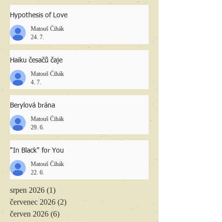
Hypothesis of Love
Matouš Čihák
24. 7.
Haiku česačů čaje
Matouš Čihák
4. 7.
Berylová brána
Matouš Čihák
29. 6.
"In Black" for You
Matouš Čihák
22. 6.
srpen 2026
(1)
1 příspěvek
červenec 2026
(2)
2 příspěvky
červen 2026
(6)
6 příspěvků