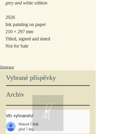
grey and white edition
2026
Ink painting on paper 
210 × 297 mm
Titled, signed and dated
Not for Sale
ilustrace
Vybrané příspěvky
Archiv
Vítr vyhnanství
Matouš Čihák
před 7 dny