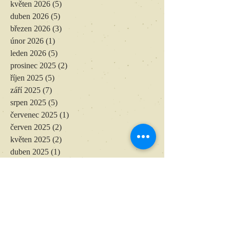
květen 2026
(5)
5 příspěvků
duben 2026
(5)
5 příspěvků
březen 2026
(3)
3 příspěvky
únor 2026
(1)
1 příspěvek
leden 2026
(5)
5 příspěvků
prosinec 2025
(2)
2 příspěvky
říjen 2025
(5)
5 příspěvků
září 2025
(7)
7 příspěvků
srpen 2025
(5)
5 příspěvků
červenec 2025
(1)
1 příspěvek
červen 2025
(2)
2 příspěvky
květen 2025
(2)
2 příspěvky
duben 2025
(1)
1 příspěvek
březen 2025
(1)
1 příspěvek
únor 2025
(2)
2 příspěvky
leden 2025
(4)
4 příspěvky
listopad 2024
(4)
4 příspěvky
říjen 2024
(1)
1 příspěvek
září 2024
(5)
5 příspěvků