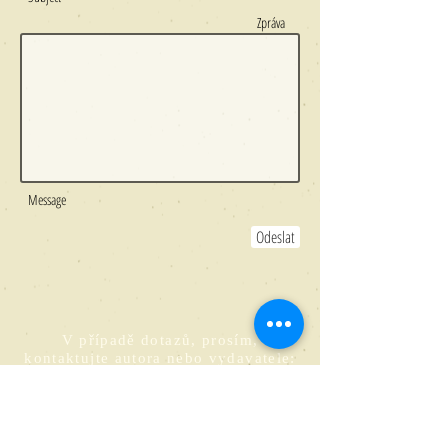
Zpráva
Message
Odeslat
V případě dotazů, prosím,
kontaktujte autora nebo vydavatele:
Matouš Čihák