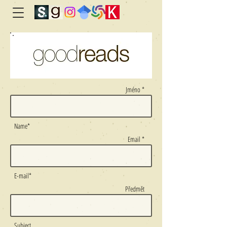
Jméno *
Name*
Email *
E-mail*
Předmět
Subject