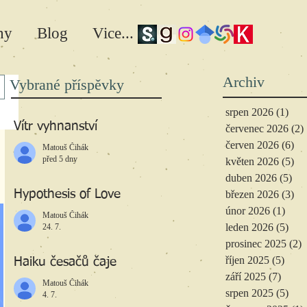
hy
Blog
Vice...
Archiv
Vybrané příspěvky
srpen 2026
(1)
1 př
Vítr vyhnanství
červenec 2026
(2)
červen 2026
(6)
6 
Matouš Čihák
před 5 dny
květen 2026
(5)
5 
duben 2026
(5)
5 p
Hypothesis of Love
březen 2026
(3)
3 
únor 2026
(1)
1 př
Matouš Čihák
leden 2026
(5)
5 př
24. 7.
prosinec 2025
(2)
2
říjen 2025
(5)
5 př
Haiku česačů čaje
září 2025
(7)
7 pří
Matouš Čihák
srpen 2025
(5)
5 př
4. 7.