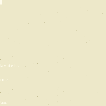
davatele:
orma
 form.