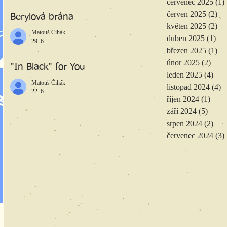
červenec 2025
(1)
červen 2025
(2)
2 
Berylová brána
květen 2025
(2)
2 
Matouš Čihák
duben 2025
(1)
1 p
29. 6.
březen 2025
(1)
1 
únor 2025
(2)
2 př
"In Black" for You
leden 2025
(4)
4 př
Matouš Čihák
listopad 2024
(4)
4
22. 6.
říjen 2024
(1)
1 př
září 2024
(5)
5 pří
srpen 2024
(2)
2 př
červenec 2024
(3)