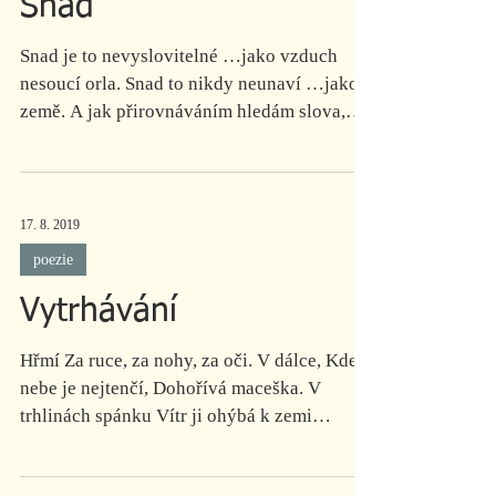
Snad
Snad je to nevyslovitelné …jako vzduch
nesoucí orla. Snad to nikdy neunaví …jako
země. A jak přirovnáváním hledám slova,
prostá jako...
17. 8. 2019
poezie
Vytrhávání
Hřmí Za ruce, za nohy, za oči. V dálce, Kde
nebe je nejtenčí, Dohořívá maceška. V
trhlinách spánku Vítr ji ohýbá k zemi
Nezralou touhou A...