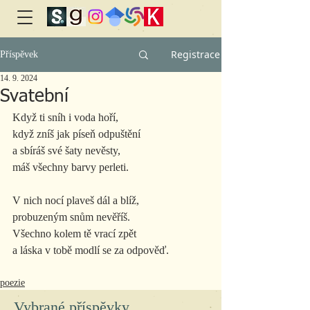
Registrace
Příspěvek
14. 9. 2024
Svatební
Když ti sníh i voda hoří,
když zníš jak píseň odpuštění
a sbíráš své šaty nevěsty,
máš všechny barvy perleti.
V nich nocí plaveš dál a blíž,
probuzeným snům nevěříš.
Všechno kolem tě vrací zpět
a láska v tobě modlí se za odpověď.
poezie
Vybrané příspěvky