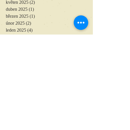
květen 2025
(2)
2 příspěvky
duben 2025
(1)
1 příspěvek
březen 2025
(1)
1 příspěvek
únor 2025
(2)
2 příspěvky
leden 2025
(4)
4 příspěvky
listopad 2024
(4)
4 příspěvky
říjen 2024
(1)
1 příspěvek
září 2024
(5)
5 příspěvků
srpen 2024
(2)
2 příspěvky
červenec 2024
(3)
3 příspěvky
V případě dotazů, prosím,
kontaktujte autora nebo vydavatele:
Matouš Čihák