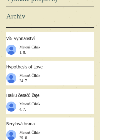
Archiv
Vítr vyhnanství
Matouš Čihák
1. 8.
Hypothesis of Love
Matouš Čihák
24. 7.
Haiku česačů čaje
Matouš Čihák
4. 7.
Berylová brána
Matouš Čihák
29. 6.