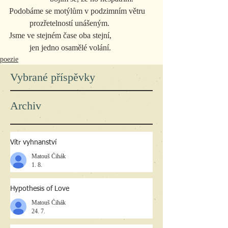
Podobáme se motýlům v podzimním větru
	prozřetelností unášeným.
Jsme ve stejném čase oba stejní,
	jen jedno osamělé volání.
poezie
Vybrané příspěvky
Archiv
Vítr vyhnanství
Matouš Čihák
1. 8.
Hypothesis of Love
Matouš Čihák
24. 7.