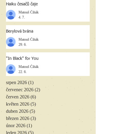
Haiku česačů čaje
Matouš Čihák
4. 7.
Berylová brána
Matouš Čihák
29. 6.
"In Black" for You
Matouš Čihák
22. 6.
srpen 2026
(1)
1 příspěvek
červenec 2026
(2)
2 příspěvky
červen 2026
(6)
6 příspěvků
květen 2026
(5)
5 příspěvků
duben 2026
(5)
5 příspěvků
březen 2026
(3)
3 příspěvky
únor 2026
(1)
1 příspěvek
leden 2026
(5)
5 příspěvků