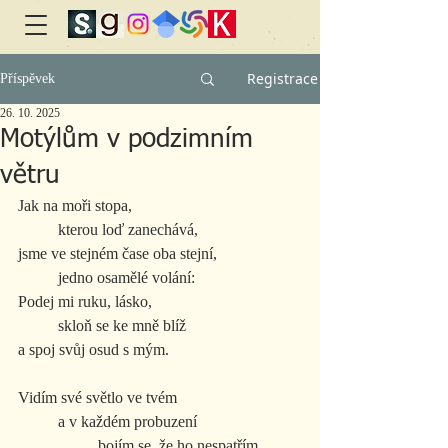
Registrace
Příspěvek
26. 10. 2025
Motýlům v podzimním
větru
Jak na moři stopa,
	kterou loď zanechává,
jsme ve stejném čase oba stejní,
	jedno osamělé volání:
Podej mi ruku, lásko,
	skloň se ke mně blíž
a spoj svůj osud s mým.
Vidím své světlo ve tvém
	a v každém probuzení
		bojím se, že ho nespatřím.