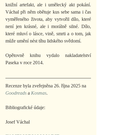
knižní artefakt, ale i umělecký akt pokání. 
Váchal při něm obětuje kus sebe sama i čas 
vyměřeného života, aby vytvořil dílo, které 
není jen krásné, ale i morálně silné. Dílo, 
které mluví o lásce, vině, smrti a o tom, jak 
může umění nést tíhu lidského svědomí.
Opětovně knihu vydalo nakladatelství 
Paseka v roce 2014.
Recenze byla zveřejněna 26. října 2025 na 
Goodreads
 a 
Kosmas
. 
Bibliografické údaje:
Josef Váchal