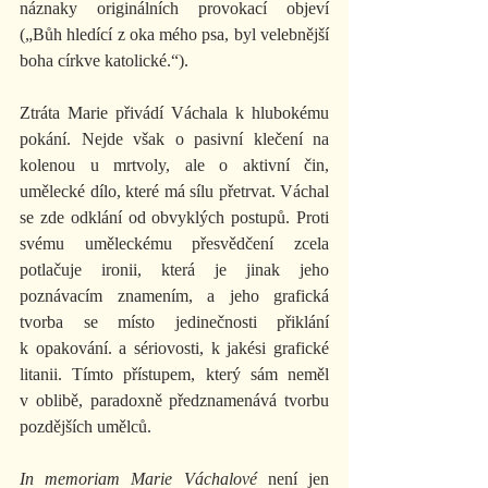
náznaky originálních provokací objeví 
(„Bůh hledící z oka mého psa, byl velebnější 
boha církve katolické.“).
Ztráta Marie přivádí Váchala k hlubokému 
pokání. Nejde však o pasivní klečení na 
kolenou u mrtvoly, ale o aktivní čin, 
umělecké dílo, které má sílu přetrvat. Váchal 
se zde odklání od obvyklých postupů. Proti 
svému uměleckému přesvědčení zcela 
potlačuje ironii, která je jinak jeho 
poznávacím znamením, a jeho grafická 
tvorba se místo jedinečnosti přiklání 
k opakování. a sériovosti, k jakési grafické 
litanii. Tímto přístupem, který sám neměl 
v oblibě, paradoxně předznamenává tvorbu 
pozdějších umělců.
In memoriam Marie Váchalové
 není jen 