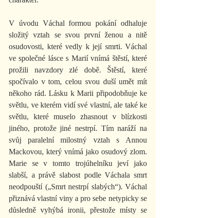
V úvodu Váchal formou pokání odhaluje 
složitý vztah se svou první ženou a nitě 
osudovosti, které vedly k její smrti. Váchal 
ve společné lásce s Marií vnímá štěstí, které 
prožili navzdory zlé době. Štěstí, které 
spočívalo v tom, celou svou duší umět mít 
někoho rád. Lásku k Marii připodobňuje ke 
světlu, ve kterém vidí své vlastní, ale také ke 
světlu, které muselo zhasnout v blízkosti 
jiného, protože jiné nestrpí. Tím naráží na 
svůj paralelní milostný vztah s Annou 
Mackovou, který vnímá jako osudový zlom. 
Marie se v tomto trojúhelníku jeví jako 
slabší, a právě slabost podle Váchala smrt 
neodpouští („Smrt nestrpí slabých“). Váchal 
přiznává vlastní viny a pro sebe netypicky se 
důsledně vyhýbá ironii, přestože místy se 