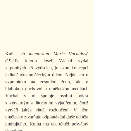
Kniha 
In memoriam Marie Váchalové 
(1923), kterou Josef Váchal vydal 
v pouhých 25 výtiscích, je svou koncepcí 
jedinečným uměleckým dílem. Nejde jen o 
vzpomínku na zesnulou ženu, ale o 
hlubokou duchovní a uměleckou meditaci. 
Váchal v ní spojuje osobní bolest 
s výtvarným a literárním vyjádřením, čímž 
vytváří jakýsi rituál rozloučení. V něm 
umělecky ztvárňuje odpoutávání duše od těla 
umírajícího. Kniha má tak téměř posvátný 
charakter.