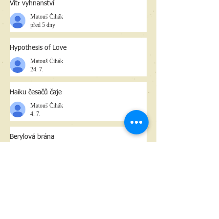
Vítr vyhnanství
Matouš Čihák
před 5 dny
Hypothesis of Love
Matouš Čihák
24. 7.
Haiku česačů čaje
Matouš Čihák
4. 7.
Berylová brána
Matouš Čihák
29. 6.
"In Black" for You
Matouš Čihák
22. 6.