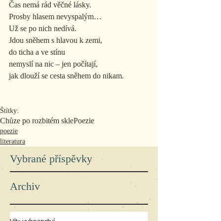
Čas nemá rád věčné lásky.
Prosby hlasem nevyspalým…
Už se po nich nedívá.
Jdou sněhem s hlavou k zemi,
do ticha a ve stínu
nemyslí na nic – jen počítají,
jak dlouží se cesta sněhem do nikam.
Štítky:
Chůze po rozbitém skle
Poezie
poezie
literatura
Vybrané příspěvky
Archiv