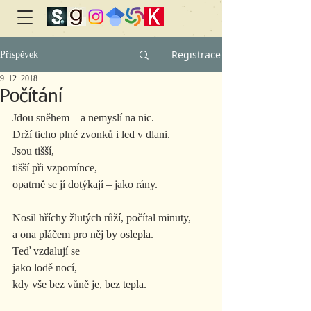
Registrace
Příspěvek
9. 12. 2018
Počítání
Jdou sněhem – a nemyslí na nic.
Drží ticho plné zvonků i led v dlani.
Jsou tišší,
tišší při vzpomínce,
opatrně se jí dotýkají – jako rány.
Nosil hříchy žlutých růží, počítal minuty,
a ona pláčem pro něj by oslepla.
Teď vzdalují se
jako lodě nocí,
kdy vše bez vůně je, bez tepla.