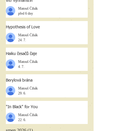
Vítr vyhnanství
Matouš Čihák
před 6 dny
Hypothesis of Love
Matouš Čihák
24. 7.
Haiku česačů čaje
Matouš Čihák
4. 7.
Berylová brána
Matouš Čihák
29. 6.
"In Black" for You
Matouš Čihák
22. 6.
srpen 2026
(1)
1 příspěvek