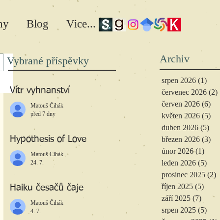
hy
Blog
Vice...
Archiv
Vybrané příspěvky
srpen 2026
(1)
1 př
Vítr vyhnanství
červenec 2026
(2)
červen 2026
(6)
6 
Matouš Čihák
před 7 dny
květen 2026
(5)
5 
duben 2026
(5)
5 p
Hypothesis of Love
březen 2026
(3)
3 
únor 2026
(1)
1 př
Matouš Čihák
leden 2026
(5)
5 př
24. 7.
prosinec 2025
(2)
2
říjen 2025
(5)
5 př
Haiku česačů čaje
září 2025
(7)
7 pří
Matouš Čihák
srpen 2025
(5)
5 př
4. 7.