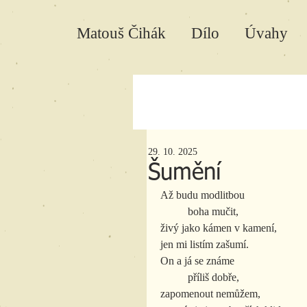
Matouš Čihák
Dílo
Úvahy
29. 10. 2025
Šumění
Až budu modlitbou
	boha mučit,
živý jako kámen v kamení,
jen mi listím zašumí.
On a já se známe
	příliš dobře,
zapomenout nemůžem,