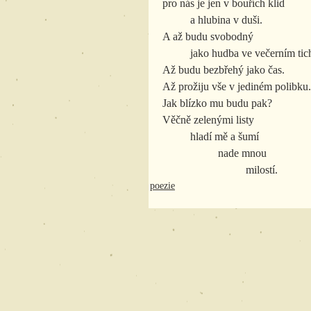
pro nás je jen v bouřích klid
	a hlubina v duši.
A až budu svobodný
	jako hudba ve večerním tic
Až budu bezbřehý jako čas.
Až prožiju vše v jediném polibku.
Jak blízko mu budu pak?
Věčně zelenými listy
	hladí mě a šumí
		nade mnou
			milostí.
poezie