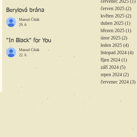
červenec 2025
(1)
červen 2025
(2)
2 
Berylová brána
květen 2025
(2)
2 
Matouš Čihák
duben 2025
(1)
1 p
29. 6.
březen 2025
(1)
1 
únor 2025
(2)
2 př
"In Black" for You
leden 2025
(4)
4 př
Matouš Čihák
listopad 2024
(4)
4
22. 6.
říjen 2024
(1)
1 př
září 2024
(5)
5 pří
srpen 2024
(2)
2 př
červenec 2024
(3)